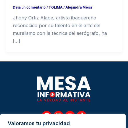
Deja un comentario
/
TOLIMA
/
Alejandra Mesa
Jhony Ortiz Alape, artista ibaguereño
reconocido por su talento en el arte del
muralismo con la técnica del aerógrafo, ha
[…]
F
I
Y
T
a
n
o
i
Valoramos tu privacidad
c
s
u
k