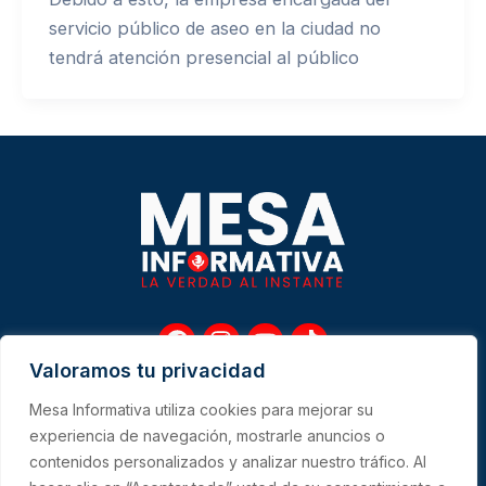
servicio público de aseo en la ciudad no
tendrá atención presencial al público
F
I
Y
T
a
n
o
i
Valoramos tu privacidad
c
s
u
k
e
t
t
t
Mesa Informativa utiliza cookies para mejorar su
b
a
u
o
Me
experiencia de navegación, mostrarle anuncios o
o
g
b
k
contenidos personalizados y analizar nuestro tráfico. Al
o
r
e