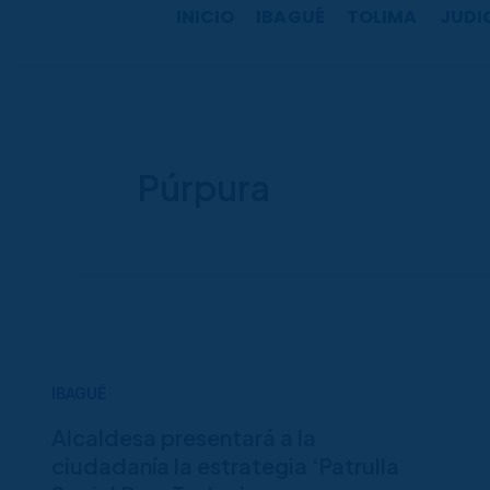
b
a
u
o
INICIO
IBAGUÉ
TOLIMA
JUDI
o
g
b
k
o
r
e
k
a
m
Púrpura
IBAGUÉ
Alcaldesa presentará a la
ciudadanía la estrategia ‘Patrulla