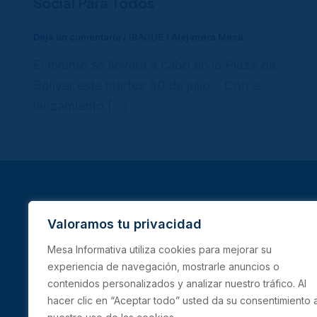
Social Para Todos’
Deja un comentario
/
IBAGUÉ
/
Alejandra Mesa
El evento se llevará a cabo en la Plaza de
Bolívar este martes 30 de julio. Con el
lanzamiento […]
Valoramos tu privacidad
Mesa Informativa utiliza cookies para mejorar su
experiencia de navegación, mostrarle anuncios o
INICIO
IBAGUÉ
TOLIMA
contenidos personalizados y analizar nuestro tráfico. Al
hacer clic en “Aceptar todo” usted da su consentimiento 