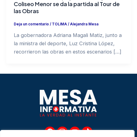
Coliseo Menor se da la partida al Tour de
las Obras
Deja un comentario
/
TOLIMA
/
Alejandra Mesa
La gobernadora Adriana Magali Matiz, junto a
la ministra del deporte, Luz Cristina López,
recorrieron las obras en estos escenarios […]
F
I
Y
T
a
n
o
i