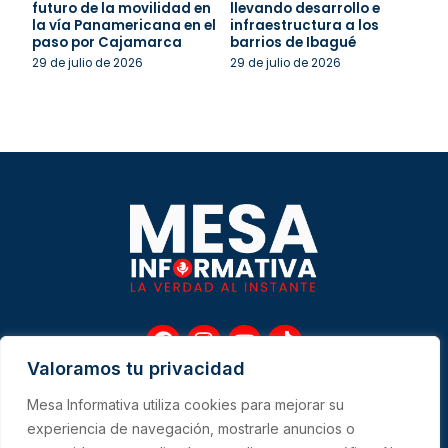
futuro de la movilidad en
llevando desarrollo e
la vía Panamericana en el
infraestructura a los
paso por Cajamarca
barrios de Ibagué
29 de julio de 2026
29 de julio de 2026
F
I
Y
T
a
n
o
i
Valoramos tu privacidad
c
s
u
k
e
t
t
t
Mesa Informativa utiliza cookies para mejorar su
b
a
u
o
Me
experiencia de navegación, mostrarle anuncios o
o
g
b
k