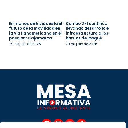
En manos de Invías está el
Combo 3×1 continúa
futuro de la movilidad en
llevando desarrollo e
la vía Panamericana en el
infraestructura a los
paso por Cajamarca
barrios de Ibagué
29 de julio de 2026
29 de julio de 2026
F
I
Y
T
a
n
o
i