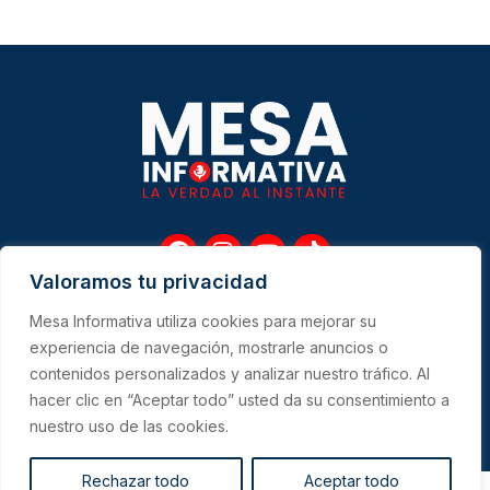
F
I
Y
T
a
n
o
i
Valoramos tu privacidad
c
s
u
k
e
t
t
t
Mesa Informativa utiliza cookies para mejorar su
b
a
u
o
Me
experiencia de navegación, mostrarle anuncios o
o
g
b
k
contenidos personalizados y analizar nuestro tráfico. Al
o
r
e
hacer clic en “Aceptar todo” usted da su consentimiento a
k
a
CONTACTO
m
nuestro uso de las cookies.
Rechazar todo
Aceptar todo