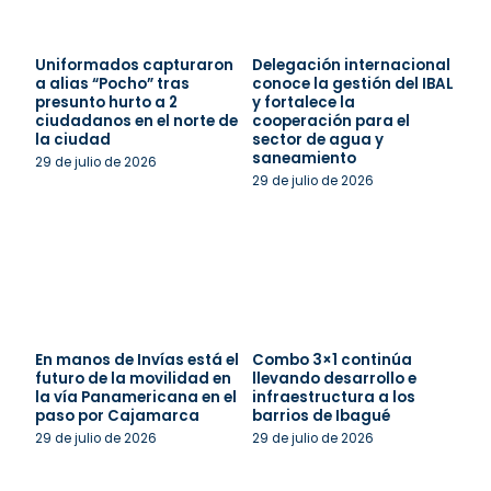
Uniformados capturaron
Delegación internacional
a alias “Pocho” tras
conoce la gestión del IBAL
presunto hurto a 2
y fortalece la
ciudadanos en el norte de
cooperación para el
la ciudad
sector de agua y
saneamiento
29 de julio de 2026
29 de julio de 2026
En manos de Invías está el
Combo 3×1 continúa
futuro de la movilidad en
llevando desarrollo e
la vía Panamericana en el
infraestructura a los
paso por Cajamarca
barrios de Ibagué
29 de julio de 2026
29 de julio de 2026