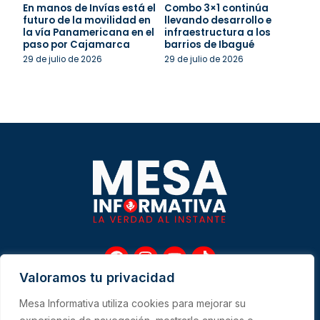
En manos de Invías está el
Combo 3×1 continúa
futuro de la movilidad en
llevando desarrollo e
la vía Panamericana en el
infraestructura a los
paso por Cajamarca
barrios de Ibagué
29 de julio de 2026
29 de julio de 2026
F
I
Y
T
a
n
o
i
Valoramos tu privacidad
c
s
u
k
e
t
t
t
Mesa Informativa utiliza cookies para mejorar su
b
a
u
o
Me