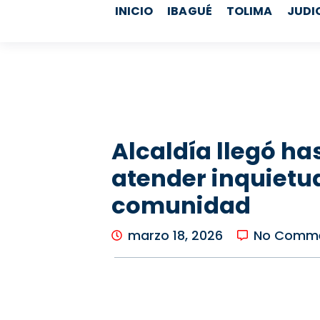
b
a
u
o
INICIO
IBAGUÉ
TOLIMA
JUDI
o
g
b
k
o
r
e
k
a
m
Alcaldía llegó has
atender inquietud
comunidad
marzo 18, 2026
No Comm