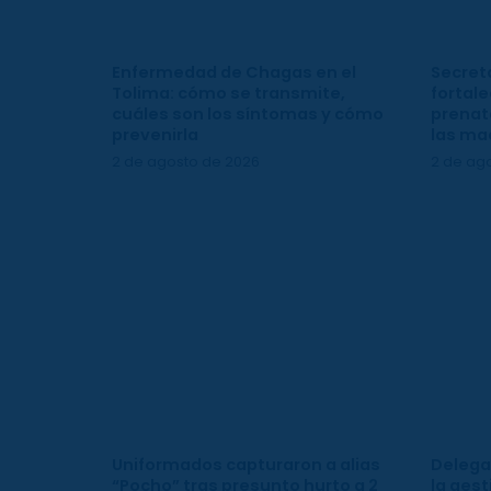
Enfermedad de Chagas en el
Secreta
Tolima: cómo se transmite,
fortale
cuáles son los síntomas y cómo
prenata
prevenirla
las ma
2 de agosto de 2026
2 de ag
Uniformados capturaron a alias
Delega
“Pocho” tras presunto hurto a 2
la gest