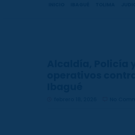
b
a
u
o
INICIO
IBAGUÉ
TOLIMA
JUDI
o
g
b
k
o
r
e
k
a
m
Alcaldía, Policía
operativos contra
Ibagué
febrero 18, 2026
No Comm