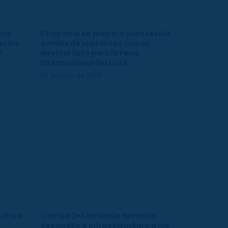
ima
Chaparral se prepara para recibir
r los
a miles de visitantes con un
l
destino listo para la Feria
Internacional del Café
29 de julio de 2026
futuro
Combo 3×1 continúa llevando
desarrollo e infraestructura a los