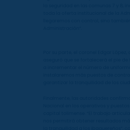
la seguridad en las comunas 7 y 8, i
toda la oferta institucional de la Ad
llegaremos con control, sino también
Administración”.
Por su parte, el coronel Edgar López
aseguró que se fortalecerá el pie de
a incrementar el número de uniforma
instalaremos más puestos de contro
garantizar la tranquilidad de los ciu
Finalmente, las autoridades confirma
Nacional en los operativos y puestos 
capital tolimense. “El trabajo articul
nos permitirá obtener resultados más 
la tranquilidad a los ibaguereños”, c