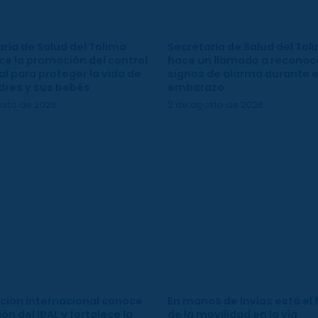
ría de Salud del Tolima
Secretaría de Salud del Tol
ce la promoción del control
hace un llamado a reconoce
l para proteger la vida de
signos de alarma durante e
dres y sus bebés
embarazo
osto de 2026
2 de agosto de 2026
ción internacional conoce
En manos de Invías está el 
ión del IBAL y fortalece la
de la movilidad en la vía