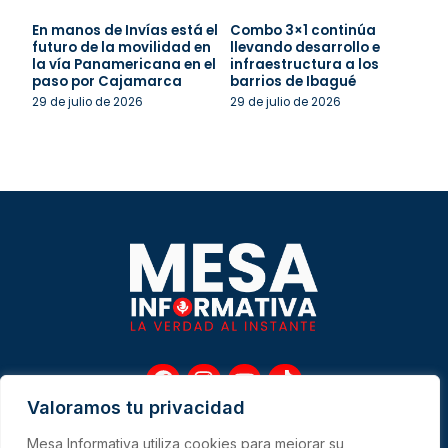
En manos de Invías está el
Combo 3×1 continúa
futuro de la movilidad en
llevando desarrollo e
la vía Panamericana en el
infraestructura a los
paso por Cajamarca
barrios de Ibagué
29 de julio de 2026
29 de julio de 2026
F
I
Y
T
a
n
o
i
Valoramos tu privacidad
c
s
u
k
e
t
t
t
Mesa Informativa utiliza cookies para mejorar su