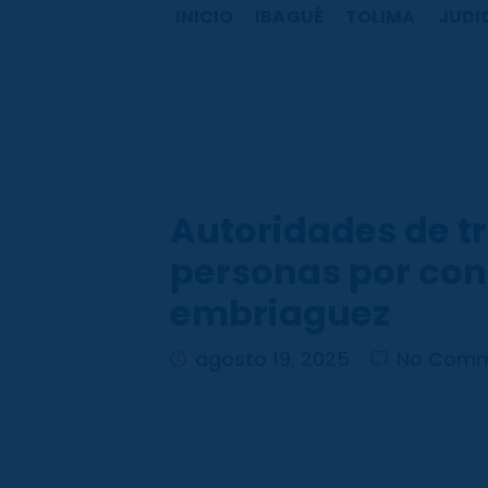
b
a
u
o
INICIO
IBAGUÉ
TOLIMA
JUDI
o
g
b
k
o
r
e
k
a
m
Autoridades de tr
personas por con
embriaguez
agosto 19, 2025
No Comm