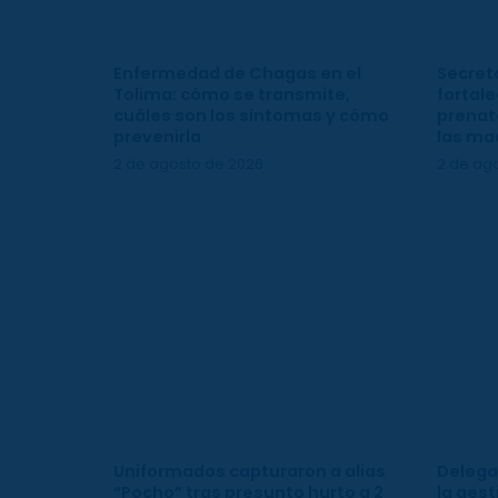
Enfermedad de Chagas en el
Secreta
Tolima: cómo se transmite,
fortale
cuáles son los síntomas y cómo
prenata
prevenirla
las ma
2 de agosto de 2026
2 de ag
Uniformados capturaron a alias
Delega
“Pocho” tras presunto hurto a 2
la gest