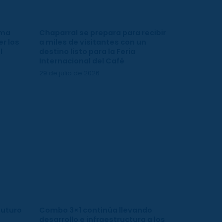
ima
Chaparral se prepara para recibir
r los
a miles de visitantes con un
l
destino listo para la Feria
Internacional del Café
29 de julio de 2026
futuro
Combo 3×1 continúa llevando
desarrollo e infraestructura a los