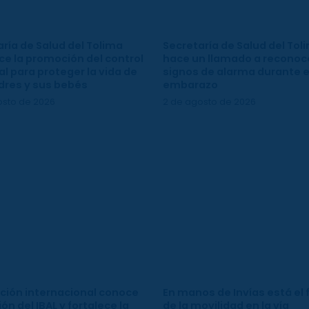
ría de Salud del Tolima
Secretaría de Salud del Tol
ce la promoción del control
hace un llamado a reconoce
l para proteger la vida de
signos de alarma durante e
dres y sus bebés
embarazo
osto de 2026
2 de agosto de 2026
ción internacional conoce
En manos de Invías está el 
ión del IBAL y fortalece la
de la movilidad en la vía