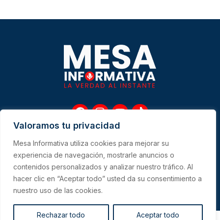
F
I
Y
T
a
n
o
i
Valoramos tu privacidad
c
s
u
k
e
t
t
t
Mesa Informativa utiliza cookies para mejorar su
b
a
u
o
Me
experiencia de navegación, mostrarle anuncios o
o
g
b
k
contenidos personalizados y analizar nuestro tráfico. Al
o
r
e
hacer clic en “Aceptar todo” usted da su consentimiento a
k
a
CONTACTO
m
nuestro uso de las cookies.
Rechazar todo
Aceptar todo