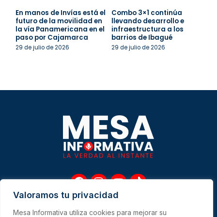
En manos de Invías está el
Combo 3×1 continúa
futuro de la movilidad en
llevando desarrollo e
la vía Panamericana en el
infraestructura a los
paso por Cajamarca
barrios de Ibagué
29 de julio de 2026
29 de julio de 2026
F
I
Y
T
a
n
o
i
Valoramos tu privacidad
c
s
u
k
e
t
t
t
Mesa Informativa utiliza cookies para mejorar su