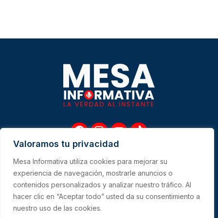
F
I
Y
T
a
n
o
i
Valoramos tu privacidad
c
s
u
k
e
t
t
t
Mesa Informativa utiliza cookies para mejorar su
b
a
u
o
Me
experiencia de navegación, mostrarle anuncios o
o
g
b
k
contenidos personalizados y analizar nuestro tráfico. Al
o
r
e
hacer clic en “Aceptar todo” usted da su consentimiento a
k
a
CONTACTO
m
nuestro uso de las cookies.