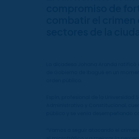
compromiso de fort
combatir el crimen 
sectores de la ciud
La alcadesa Johana Aranda ratificó
de Gobierno de Ibagué en un moment
orden público.
Espín, profesional de la Universidad
Administrativo y Constitucional, cue
público y se venía desempeñando co
“Vamos a seguir atacando el crimen
el microtráfico y a mejorar la perce