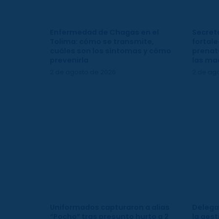
Enfermedad de Chagas en el
Secreta
Tolima: cómo se transmite,
fortale
cuáles son los síntomas y cómo
prenata
prevenirla
las ma
2 de agosto de 2026
2 de ag
Uniformados capturaron a alias
Delega
“Pocho” tras presunto hurto a 2
la gest