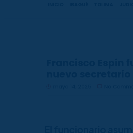
b
a
u
o
INICIO
IBAGUÉ
TOLIMA
JUDI
o
g
b
k
o
r
e
k
a
m
Francisco Espín f
nuevo secretario
mayo 14, 2025
No Comme
El funcionario asum