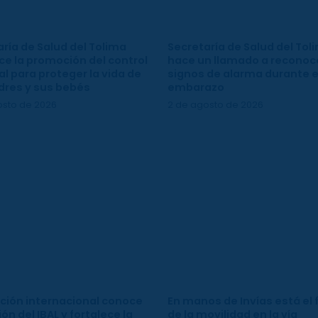
ría de Salud del Tolima
Secretaría de Salud del Tol
ce la promoción del control
hace un llamado a reconoce
l para proteger la vida de
signos de alarma durante e
dres y sus bebés
embarazo
osto de 2026
2 de agosto de 2026
ción internacional conoce
En manos de Invías está el 
ión del IBAL y fortalece la
de la movilidad en la vía