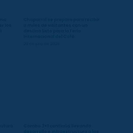
ima
Chaparral se prepara para recibir
r los
a miles de visitantes con un
l
destino listo para la Feria
Internacional del Café
29 de julio de 2026
futuro
Combo 3×1 continúa llevando
desarrollo e infraestructura a los