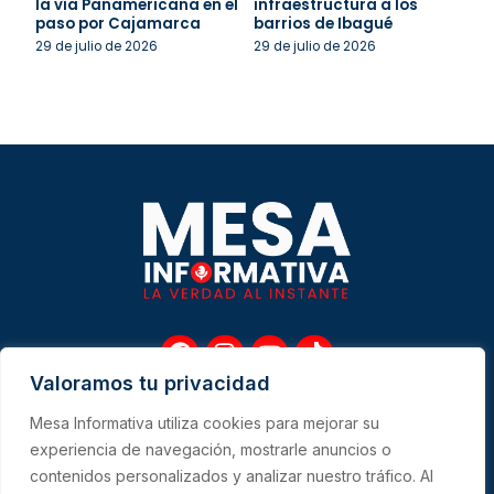
la vía Panamericana en el
infraestructura a los
paso por Cajamarca
barrios de Ibagué
29 de julio de 2026
29 de julio de 2026
F
I
Y
T
a
n
o
i
Valoramos tu privacidad
c
s
u
k
e
t
t
t
Mesa Informativa utiliza cookies para mejorar su
b
a
u
o
Me
experiencia de navegación, mostrarle anuncios o
o
g
b
k
contenidos personalizados y analizar nuestro tráfico. Al
o
r
e