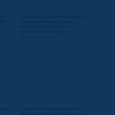
ima
Chaparral se prepara para recibir
r los
a miles de visitantes con un
l
destino listo para la Feria
Internacional del Café
29 de julio de 2026
futuro
Combo 3×1 continúa llevando
desarrollo e infraestructura a los