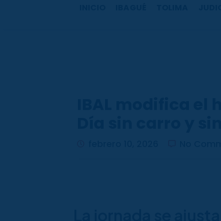
b
a
u
o
INICIO
IBAGUÉ
TOLIMA
JUDI
o
g
b
k
o
r
e
k
a
m
IBAL modifica el 
Día sin carro y s
febrero 10, 2026
No Comm
La jornada se ajusta