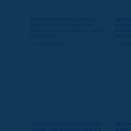
Enfermedad de Chagas en el
Secreta
Tolima: cómo se transmite,
fortale
cuáles son los síntomas y cómo
prenata
prevenirla
las ma
2 de agosto de 2026
2 de ag
Uniformados capturaron a alias
Delega
“Pocho” tras presunto hurto a 2
la gest