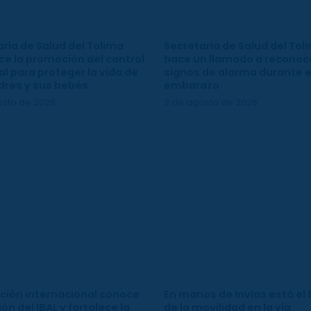
ría de Salud del Tolima
Secretaría de Salud del Tol
ce la promoción del control
hace un llamado a reconoce
l para proteger la vida de
signos de alarma durante e
dres y sus bebés
embarazo
osto de 2026
2 de agosto de 2026
ción internacional conoce
En manos de Invías está el 
ión del IBAL y fortalece la
de la movilidad en la vía