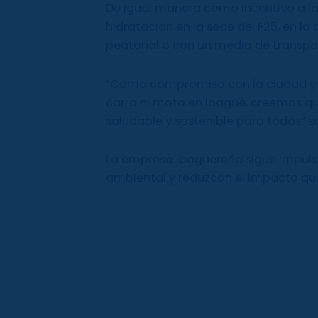
De igual manera como incentivo a la
hidratación en la sede del F25, en l
peatonal o con un medio de transpor
“Como compromiso con la ciudad y c
carro ni moto en Ibagué, creemos q
saludable y sostenible para todos” s
La empresa ibaguereña sigue impuls
ambiental y reduzcan el impacto que