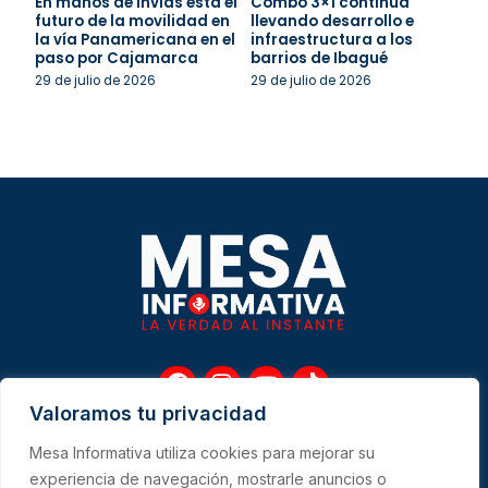
En manos de Invías está el
Combo 3×1 continúa
futuro de la movilidad en
llevando desarrollo e
la vía Panamericana en el
infraestructura a los
paso por Cajamarca
barrios de Ibagué
29 de julio de 2026
29 de julio de 2026
F
I
Y
T
a
n
o
i
Valoramos tu privacidad
c
s
u
k
e
t
t
t
Mesa Informativa utiliza cookies para mejorar su
b
a
u
o
Me
experiencia de navegación, mostrarle anuncios o