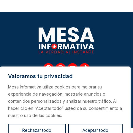
F
I
Y
T
a
n
o
i
Valoramos tu privacidad
c
s
u
k
e
t
t
t
Mesa Informativa utiliza cookies para mejorar su
b
a
u
o
Me
experiencia de navegación, mostrarle anuncios o
o
g
b
k
contenidos personalizados y analizar nuestro tráfico. Al
o
r
e
hacer clic en “Aceptar todo” usted da su consentimiento a
k
a
CONTACTO
m
nuestro uso de las cookies.
Rechazar todo
Aceptar todo