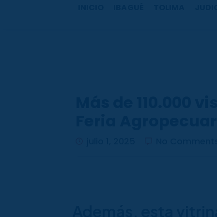
b
a
u
o
INICIO
IBAGUÉ
TOLIMA
JUDI
o
g
b
k
o
r
e
k
a
m
Más de 110.000 vi
Feria Agropecuar
julio 1, 2025
No Comment
Además, esta vitrin