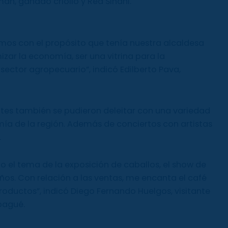
an, ganado criollo y Red Sindhi.
os con el propósito que tenía nuestra alcaldesa
ar la economía, ser una vitrina para la
sector agropecuario”, indicó Edilberto Pava,
ntes también se pudieron deleitar con una variedad
mía de la región. Además de conciertos con artistas
.
o el tema de la exposición de caballos, el show de
niños. Con relación a las ventas, me encanta el café
oductos”, indicó Diego Fernando Huelgos, visitante
bagué.