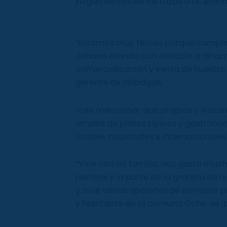
juzgamientos de las razas GYR, Brahm
“Estamos muy felices porque cumplim
Johana Aranda con relación a dinamiz
comercialización y venta de nuestro 
gerente de Infibagué.
Vale mencionar que propios y visita
amplia de platos típicos y gastrono
locales, nacionales e internacionales
“Vine con mi familia, nos gustó much
perritos y la parte de la granjita de 
y tuve varias opciones de comprar pr
y habitante de la comuna Ocho de I