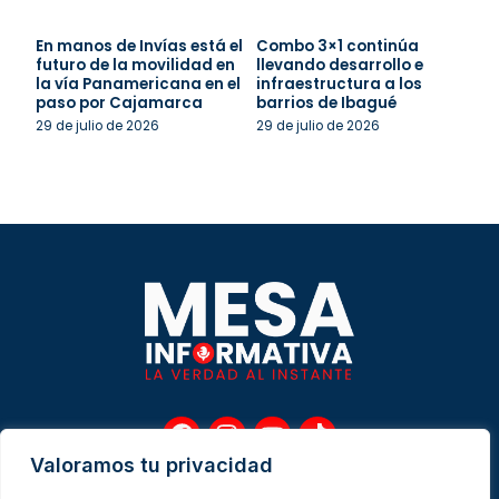
En manos de Invías está el
Combo 3×1 continúa
futuro de la movilidad en
llevando desarrollo e
la vía Panamericana en el
infraestructura a los
paso por Cajamarca
barrios de Ibagué
29 de julio de 2026
29 de julio de 2026
F
I
Y
T
a
n
o
i
Valoramos tu privacidad
c
s
u
k
e
t
t
t