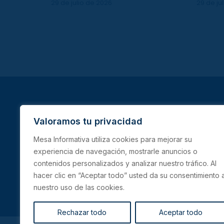
29 de julio de 2026
29 de ju
Valoramos tu privacidad
Mesa Informativa utiliza cookies para mejorar su
experiencia de navegación, mostrarle anuncios o
INICIO
IBAGUÉ
TOLIMA
contenidos personalizados y analizar nuestro tráfico. Al
hacer clic en “Aceptar todo” usted da su consentimiento 
nuestro uso de las cookies.
Rechazar todo
Aceptar todo