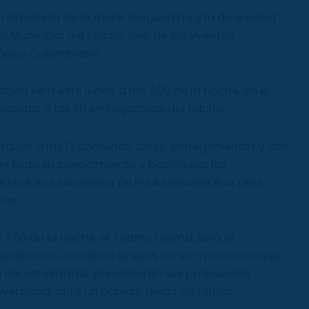
 la belleza de la mujer ibaguereña y la diversidad
ro Municipal del Folclor, uno de los eventos
clórico Colombiano.
ación será este lunes, a las 7:00 de la noche, en el
bandas a las 20 embajadoras del folclor.
rgullo a las 13 comunas, cinco corregimientos y dos
 todo su conocimiento y pasión por las
tirse en la sucesora de Paula Gisselle Ruiz Díaz,
lor.
 7:00 de la noche, el Teatro Tolima, será el
che de Gala, donde los grupos coreo-musicales que
las candidatas, presentarán sus propuestas
diversidad, ante un público ávido de folclor.