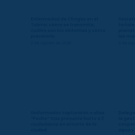
Enfermedad de Chagas en el
Secreta
Tolima: cómo se transmite,
fortale
cuáles son los síntomas y cómo
prenata
prevenirla
las ma
2 de agosto de 2026
2 de ag
Uniformados capturaron a alias
Delega
“Pocho” tras presunto hurto a 2
la gest
ciudadanos en el norte de la
cooper
ciudad
agua y