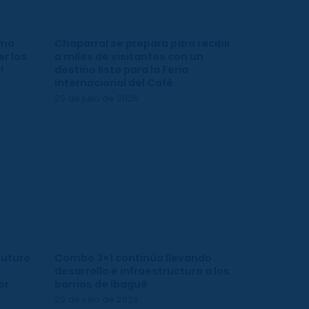
ima
Chaparral se prepara para recibir
r los
a miles de visitantes con un
l
destino listo para la Feria
Internacional del Café
29 de julio de 2026
futuro
Combo 3×1 continúa llevando
desarrollo e infraestructura a los
or
barrios de Ibagué
29 de julio de 2026