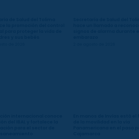
ría de Salud del Tolima
Secretaría de Salud del Tol
ce la promoción del control
hace un llamado a reconoce
l para proteger la vida de
signos de alarma durante e
dres y sus bebés
embarazo
osto de 2026
2 de agosto de 2026
ción internacional conoce
En manos de Invías está el 
ión del IBAL y fortalece la
de la movilidad en la vía
ación para el sector de
Panamericana en el paso p
 saneamiento
Cajamarca