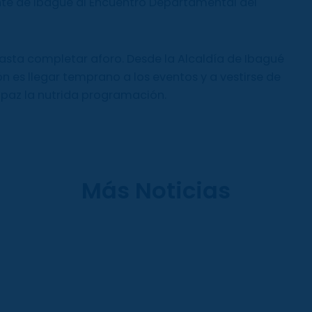
ante de Ibagué al Encuentro Departamental del
hasta completar aforo. Desde la Alcaldía de Ibagué
ión es llegar temprano a los eventos y a vestirse de
 y paz la nutrida programación.
Más Noticias