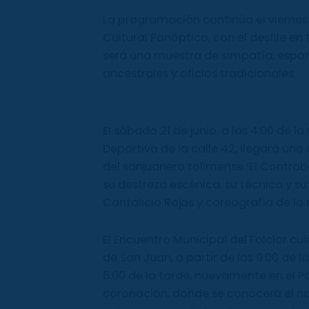
La programación continúa el viernes 2
Cultural Panóptico, con el desfile en
será una muestra de simpatía, espon
ancestrales y oficios tradicionales.
El sábado 21 de junio, a las 4:00 de l
Deportiva de la calle 42, llegará un
del sanjuanero tolimense ‘El Contra
su destreza escénica, su técnica y su
Cantalicio Rojas y coreografía de la 
El Encuentro Municipal del Folclor cu
de San Juan, a partir de las 9:00 de l
6:00 de la tarde, nuevamente en el Pa
coronación, donde se conocerá el no