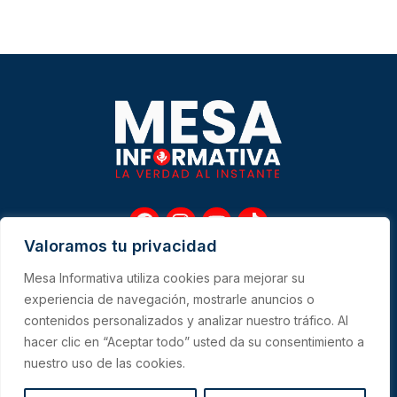
F
I
Y
T
a
n
o
i
Valoramos tu privacidad
c
s
u
k
e
t
t
t
Mesa Informativa utiliza cookies para mejorar su
b
a
u
o
Me
experiencia de navegación, mostrarle anuncios o
o
g
b
k
contenidos personalizados y analizar nuestro tráfico. Al
o
r
e
hacer clic en “Aceptar todo” usted da su consentimiento a
k
a
CONTACTO
m
nuestro uso de las cookies.