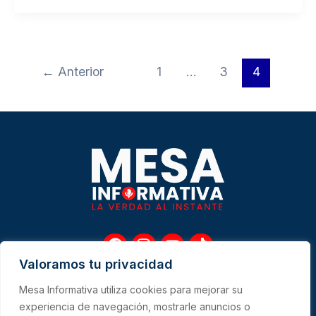
←
Anterior
1
…
3
4
F
I
Y
T
a
n
o
i
Valoramos tu privacidad
c
s
u
k
e
t
t
t
Mesa Informativa utiliza cookies para mejorar su
b
a
u
o
Me
experiencia de navegación, mostrarle anuncios o
o
g
b
k