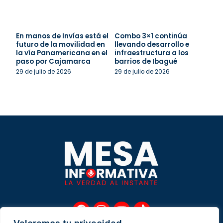
En manos de Invías está el
Combo 3×1 continúa
futuro de la movilidad en
llevando desarrollo e
la vía Panamericana en el
infraestructura a los
paso por Cajamarca
barrios de Ibagué
29 de julio de 2026
29 de julio de 2026
F
I
Y
T
a
n
o
i