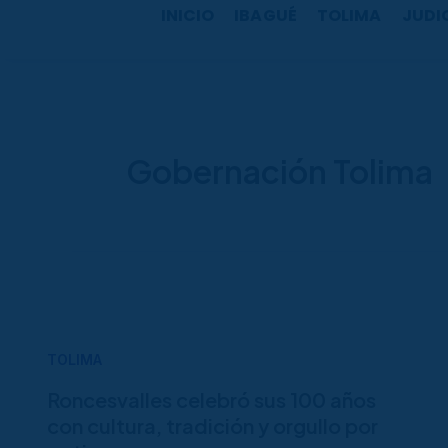
b
a
u
o
INICIO
IBAGUÉ
TOLIMA
JUDI
o
g
b
k
o
r
e
k
a
m
Gobernación Tolima
TOLIMA
Roncesvalles celebró sus 100 años
con cultura, tradición y orgullo por