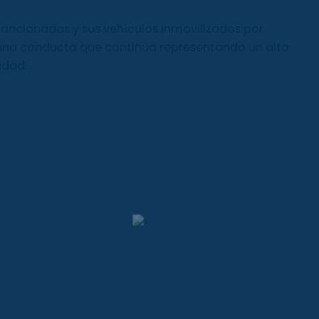
sancionadas y sus vehículos inmovilizados por
una conducta que continúa representando un alto
udad.