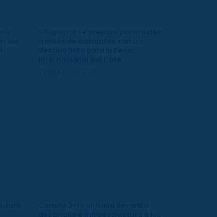
ima
Chaparral se prepara para recibir
r los
a miles de visitantes con un
l
destino listo para la Feria
Internacional del Café
29 de julio de 2026
futuro
Combo 3×1 continúa llevando
desarrollo e infraestructura a los