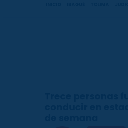
b
a
u
o
INICIO
IBAGUÉ
TOLIMA
JUDI
o
g
b
k
o
r
e
k
a
m
Trece personas f
conducir en estad
de semana