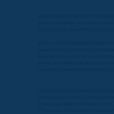
Las autoridades de tránsito entregar
capital tolimense. Durante el puent
a conductores que infringieron las n
Así lo confirmó Giovanny Posada Toro
quien detalló que entre las principa
vía pública, conducir sin portar el S
utilizar de manera correcta la prenda
requeridos, especialmente en el caso
“En materia de accidentalidad, se regi
personas lesionadas y, lamentableme
clínico que falleció este lunes, com
27 de mayo en la carrera Cuarta con c