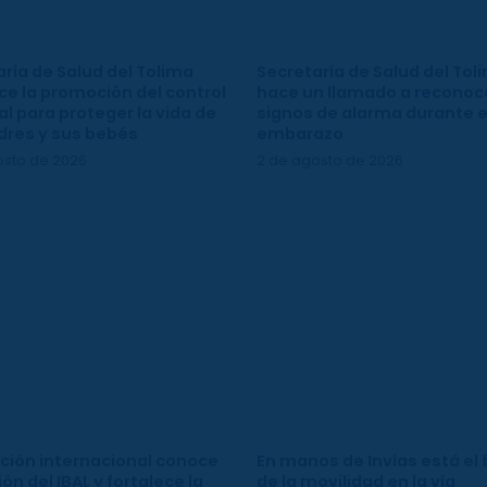
ría de Salud del Tolima
Secretaría de Salud del Tol
ce la promoción del control
hace un llamado a reconoce
l para proteger la vida de
signos de alarma durante e
dres y sus bebés
embarazo
osto de 2026
2 de agosto de 2026
ción internacional conoce
En manos de Invías está el 
ión del IBAL y fortalece la
de la movilidad en la vía