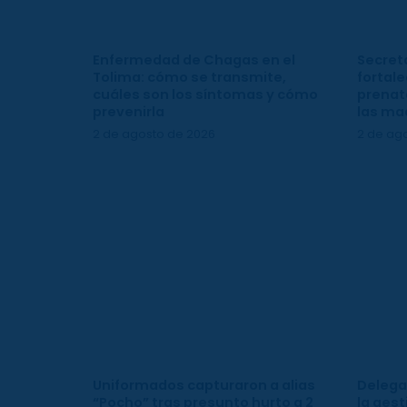
Enfermedad de Chagas en el
Secreta
Tolima: cómo se transmite,
fortale
cuáles son los síntomas y cómo
prenata
prevenirla
las ma
2 de agosto de 2026
2 de ag
Uniformados capturaron a alias
Delega
“Pocho” tras presunto hurto a 2
la gest