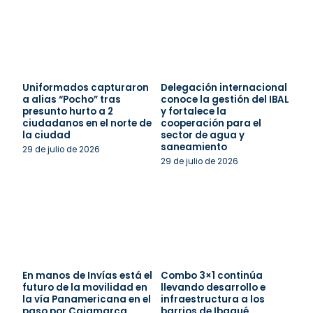
Uniformados capturaron
Delegación internacional
a alias “Pocho” tras
conoce la gestión del IBAL
presunto hurto a 2
y fortalece la
ciudadanos en el norte de
cooperación para el
la ciudad
sector de agua y
saneamiento
29 de julio de 2026
29 de julio de 2026
En manos de Invías está el
Combo 3×1 continúa
futuro de la movilidad en
llevando desarrollo e
la vía Panamericana en el
infraestructura a los
paso por Cajamarca
barrios de Ibagué