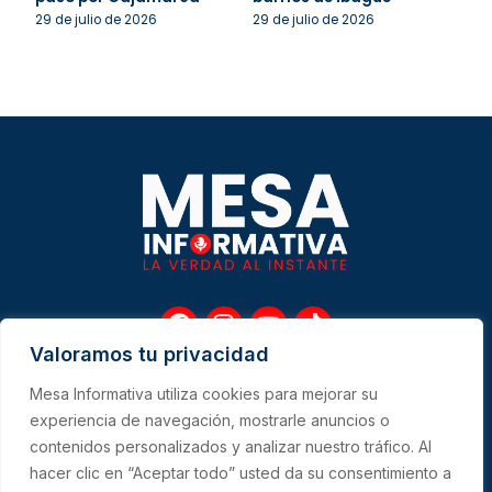
29 de julio de 2026
29 de julio de 2026
F
I
Y
T
a
n
o
i
Valoramos tu privacidad
c
s
u
k
e
t
t
t
Mesa Informativa utiliza cookies para mejorar su
b
a
u
o
Me
experiencia de navegación, mostrarle anuncios o
o
g
b
k
contenidos personalizados y analizar nuestro tráfico. Al
o
r
e
hacer clic en “Aceptar todo” usted da su consentimiento a
k
a
CONTACTO