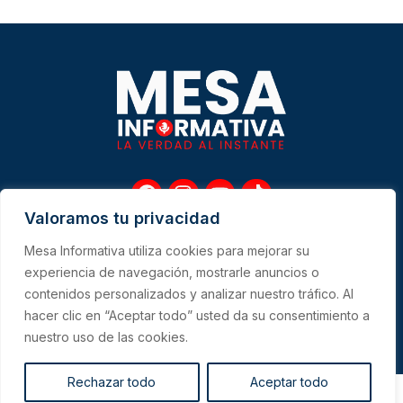
F
I
Y
T
a
n
o
i
Valoramos tu privacidad
c
s
u
k
e
t
t
t
Mesa Informativa utiliza cookies para mejorar su
b
a
u
o
Me
experiencia de navegación, mostrarle anuncios o
o
g
b
k
contenidos personalizados y analizar nuestro tráfico. Al
o
r
e
hacer clic en “Aceptar todo” usted da su consentimiento a
k
a
CONTACTO
m
nuestro uso de las cookies.
Rechazar todo
Aceptar todo
Copyright 2023 © All Right Reserved Design by PersaDigital