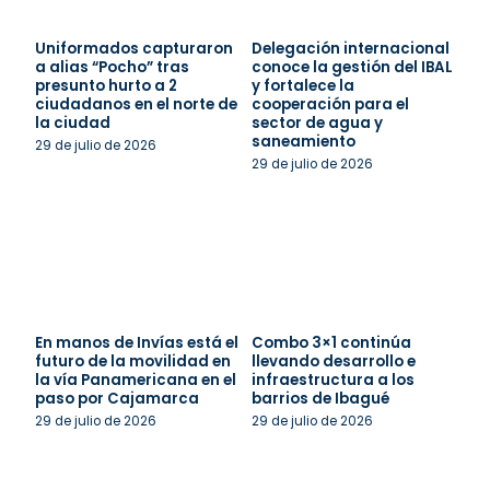
Uniformados capturaron
Delegación internacional
a alias “Pocho” tras
conoce la gestión del IBAL
presunto hurto a 2
y fortalece la
ciudadanos en el norte de
cooperación para el
la ciudad
sector de agua y
saneamiento
29 de julio de 2026
29 de julio de 2026
En manos de Invías está el
Combo 3×1 continúa
futuro de la movilidad en
llevando desarrollo e
la vía Panamericana en el
infraestructura a los
paso por Cajamarca
barrios de Ibagué
29 de julio de 2026
29 de julio de 2026