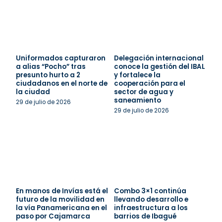
Uniformados capturaron
Delegación internacional
a alias “Pocho” tras
conoce la gestión del IBAL
presunto hurto a 2
y fortalece la
ciudadanos en el norte de
cooperación para el
la ciudad
sector de agua y
saneamiento
29 de julio de 2026
29 de julio de 2026
En manos de Invías está el
Combo 3×1 continúa
futuro de la movilidad en
llevando desarrollo e
la vía Panamericana en el
infraestructura a los
paso por Cajamarca
barrios de Ibagué