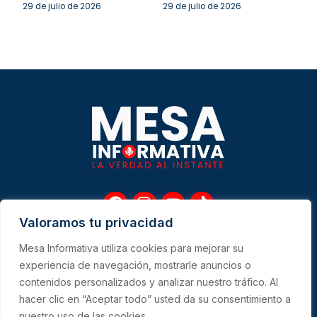
29 de julio de 2026
29 de julio de 2026
F
I
Y
T
a
n
o
i
Valoramos tu privacidad
c
s
u
k
e
t
t
t
Mesa Informativa utiliza cookies para mejorar su
b
a
u
o
Me
experiencia de navegación, mostrarle anuncios o
o
g
b
k
contenidos personalizados y analizar nuestro tráfico. Al
o
r
e
hacer clic en “Aceptar todo” usted da su consentimiento a
k
a
CONTACTO
nuestro uso de las cookies.