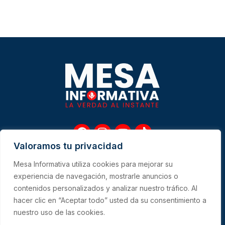
F
I
Y
T
a
n
o
i
Valoramos tu privacidad
c
s
u
k
e
t
t
t
Mesa Informativa utiliza cookies para mejorar su
b
a
u
o
Me
experiencia de navegación, mostrarle anuncios o
o
g
b
k
contenidos personalizados y analizar nuestro tráfico. Al
o
r
e
hacer clic en “Aceptar todo” usted da su consentimiento a
k
a
CONTACTO
m
nuestro uso de las cookies.