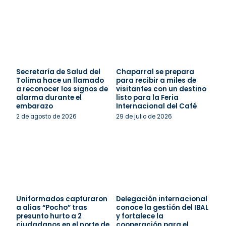
Secretaría de Salud del
Chaparral se prepara
Tolima hace un llamado
para recibir a miles de
a reconocer los signos de
visitantes con un destino
alarma durante el
listo para la Feria
embarazo
Internacional del Café
2 de agosto de 2026
29 de julio de 2026
Uniformados capturaron
Delegación internacional
a alias “Pocho” tras
conoce la gestión del IBAL
presunto hurto a 2
y fortalece la
ciudadanos en el norte de
cooperación para el