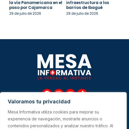
la vía Panamericana en el
infraestructura a los
paso por Cajamarca
barrios de Ibagué
29 de julio de 2026
29 de julio de 2026
F
I
Y
T
a
n
o
i
Valoramos tu privacidad
c
s
u
k
e
t
t
t
Mesa Informativa utiliza cookies para mejorar su
b
a
u
o
Me
experiencia de navegación, mostrarle anuncios o
o
g
b
k
contenidos personalizados y analizar nuestro tráfico. Al
o
r
e