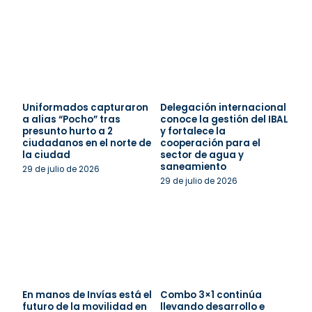
Uniformados capturaron
Delegación internacional
a alias “Pocho” tras
conoce la gestión del IBAL
presunto hurto a 2
y fortalece la
ciudadanos en el norte de
cooperación para el
la ciudad
sector de agua y
saneamiento
29 de julio de 2026
29 de julio de 2026
En manos de Invías está el
Combo 3×1 continúa
futuro de la movilidad en
llevando desarrollo e