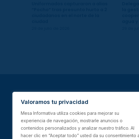
Uniformados capturaron a alias
Delega
“Pocho” tras presunto hurto a 2
la gest
ciudadanos en el norte de la
cooper
ciudad
agua y
29 de julio de 2026
29 de ju
Valoramos tu privacidad
Mesa Informativa utiliza cookies para mejorar su
experiencia de navegación, mostrarle anuncios o
INICIO
IBAGUÉ
TOLIMA
contenidos personalizados y analizar nuestro tráfico. Al
hacer clic en “Aceptar todo” usted da su consentimiento 