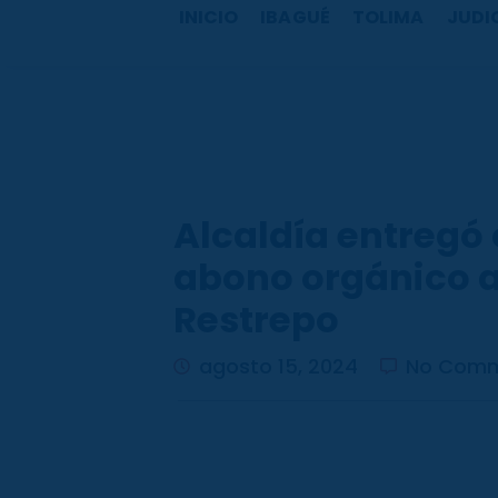
b
a
u
o
INICIO
IBAGUÉ
TOLIMA
JUDI
o
g
b
k
o
r
e
k
a
m
Alcaldía entregó 
abono orgánico a
Restrepo
agosto 15, 2024
No Com