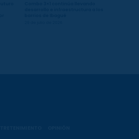
futuro
Combo 3×1 continúa llevando
desarrollo e infraestructura a los
or
barrios de Ibagué
29 de julio de 2026
TRETENIMIENTO
OPINIÓN