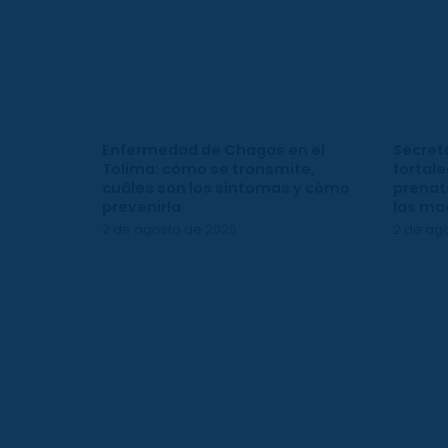
Enfermedad de Chagas en el
Secreta
Tolima: cómo se transmite,
fortale
cuáles son los síntomas y cómo
prenata
prevenirla
las ma
2 de agosto de 2026
2 de ag