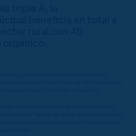
a triple A, la
cipal beneficia en total a
sector rural con 40
 orgánico.
ntaria y garantizar excelente calidad en los
rural, la Alcaldía hizo entrega de 40 toneladas de
illa Restrepo, en el Cañón del Combeima
rando su compromiso con el campo. Esta es la
 con Avícola Triple A, un aliado fundamental para
taria a los ibaguereños”, precisó Cristian David
rrollo Rural.