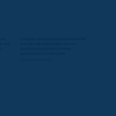
ima
Chaparral se prepara para recibir
r los
a miles de visitantes con un
l
destino listo para la Feria
Internacional del Café
29 de julio de 2026