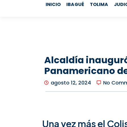
b
a
u
o
INICIO
IBAGUÉ
TOLIMA
JUDI
o
g
b
k
o
r
e
k
a
m
Alcaldía inaugu
Panamericano de
agosto 12, 2024
No Comm
Una vez más el Coli