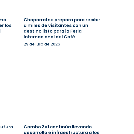
ima
Chaparral se prepara para recibir
r los
a miles de visitantes con un
l
destino listo para la Feria
Internacional del Café
29 de julio de 2026
futuro
Combo 3×1 continúa llevando
desarrollo e infraestructura a los