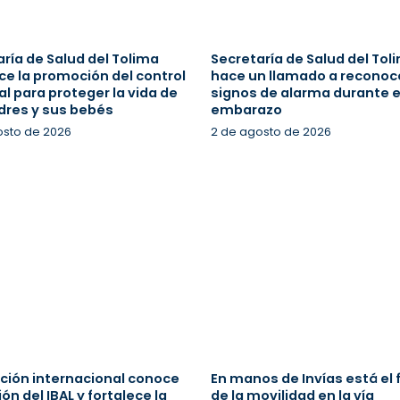
ría de Salud del Tolima
Secretaría de Salud del Tol
ce la promoción del control
hace un llamado a reconoce
l para proteger la vida de
signos de alarma durante e
dres y sus bebés
embarazo
osto de 2026
2 de agosto de 2026
ción internacional conoce
En manos de Invías está el 
ión del IBAL y fortalece la
de la movilidad en la vía