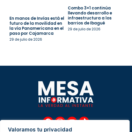
Combo 3×1 continúa
llevando desarrollo e
infraestructura a los
En manos de Invías está el
barrios de Ibagué
futuro de la movilidad en
la vía Panamericana en el
29 de julio de 2026
paso por Cajamarca
29 de julio de 2026
F
I
Y
T
a
n
o
i
Valoramos tu privacidad
c
s
u
k