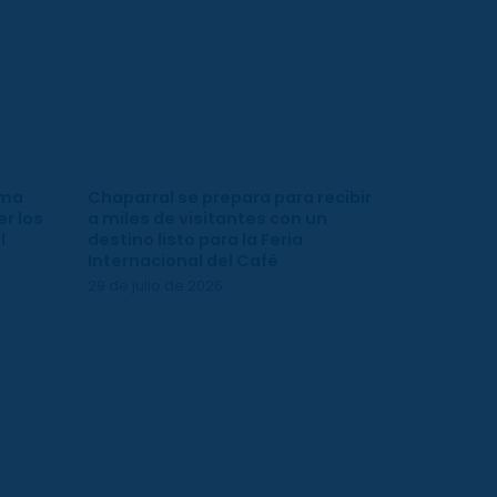
ima
Chaparral se prepara para recibir
r los
a miles de visitantes con un
l
destino listo para la Feria
Internacional del Café
29 de julio de 2026