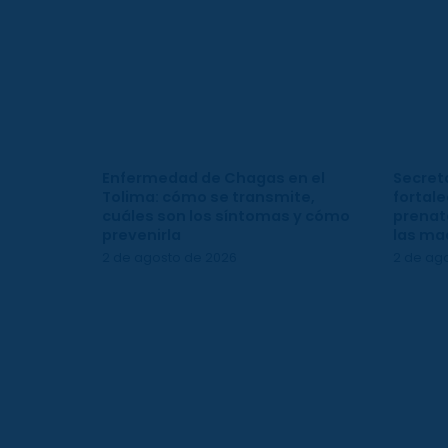
Enfermedad de Chagas en el
Secreta
Tolima: cómo se transmite,
fortale
cuáles son los síntomas y cómo
prenata
prevenirla
las ma
2 de agosto de 2026
2 de ag