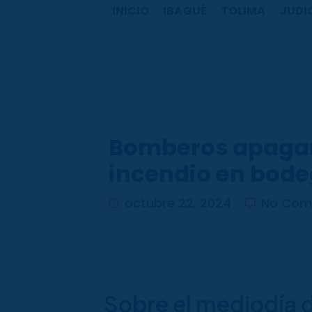
b
a
u
o
INICIO
IBAGUÉ
TOLIMA
JUDI
o
g
b
k
o
r
e
k
a
m
Bomberos apaga
incendio en bodeg
octubre 22, 2024
No Com
Sobre el mediodía d