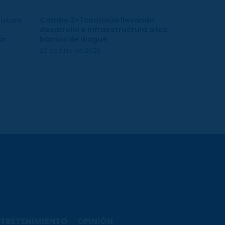
futuro
Combo 3×1 continúa llevando
desarrollo e infraestructura a los
or
barrios de Ibagué
29 de julio de 2026
TRETENIMIENTO
OPINIÓN