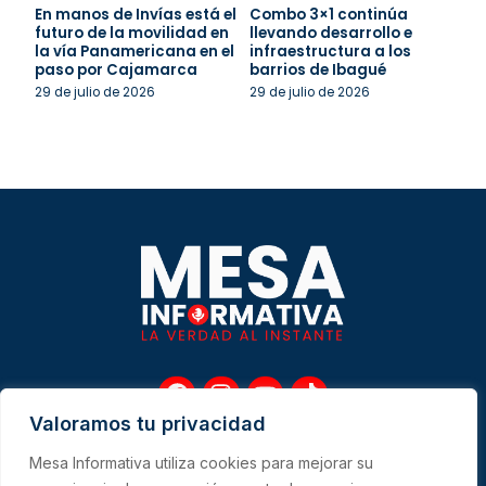
En manos de Invías está el
Combo 3×1 continúa
futuro de la movilidad en
llevando desarrollo e
la vía Panamericana en el
infraestructura a los
paso por Cajamarca
barrios de Ibagué
29 de julio de 2026
29 de julio de 2026
F
I
Y
T
a
n
o
i
Valoramos tu privacidad
c
s
u
k
e
t
t
t
Mesa Informativa utiliza cookies para mejorar su
b
a
u
o
Me