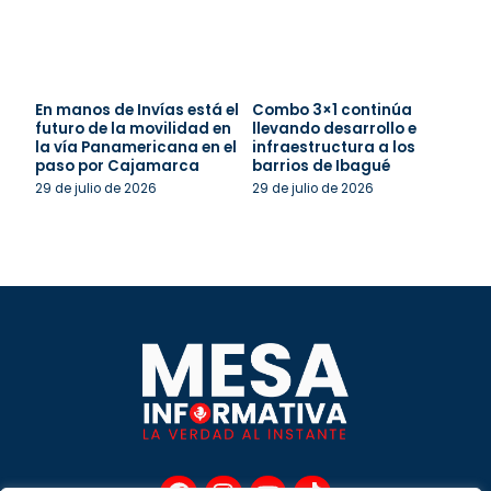
En manos de Invías está el
Combo 3×1 continúa
futuro de la movilidad en
llevando desarrollo e
la vía Panamericana en el
infraestructura a los
paso por Cajamarca
barrios de Ibagué
29 de julio de 2026
29 de julio de 2026
F
I
Y
T