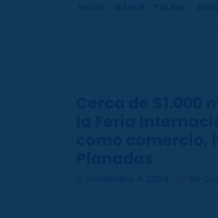
b
a
u
o
INICIO
IBAGUÉ
TOLIMA
JUDI
o
g
b
k
o
r
e
k
a
m
Cerca de $1.000 
la Feria Internac
como comercio, h
Planadas
noviembre 4, 2024
No C