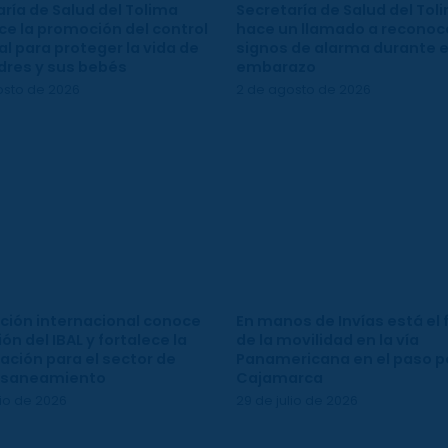
ría de Salud del Tolima
Secretaría de Salud del Tol
ce la promoción del control
hace un llamado a reconoce
l para proteger la vida de
signos de alarma durante e
dres y sus bebés
embarazo
osto de 2026
2 de agosto de 2026
ción internacional conoce
En manos de Invías está el 
ión del IBAL y fortalece la
de la movilidad en la vía
ación para el sector de
Panamericana en el paso p
 saneamiento
Cajamarca
lio de 2026
29 de julio de 2026