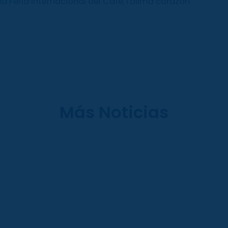
 la Feria Internacional del Café,Tolima corazón
Más Noticias