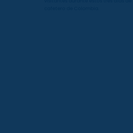
visitantes durante estos tres días de
cafetero de Colombia.