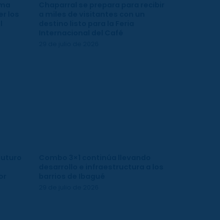
ima
Chaparral se prepara para recibir
r los
a miles de visitantes con un
l
destino listo para la Feria
Internacional del Café
29 de julio de 2026
futuro
Combo 3×1 continúa llevando
desarrollo e infraestructura a los
or
barrios de Ibagué
29 de julio de 2026