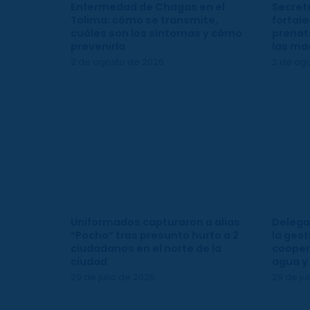
Enfermedad de Chagas en el
Secreta
Tolima: cómo se transmite,
fortale
cuáles son los síntomas y cómo
prenata
prevenirla
las ma
2 de agosto de 2026
2 de ag
Uniformados capturaron a alias
Delega
“Pocho” tras presunto hurto a 2
la gest
ciudadanos en el norte de la
cooper
ciudad
agua y
29 de julio de 2026
29 de ju