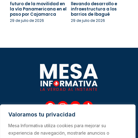
futuro de la movilidad en
llevando desarrollo e
la vía Panamericana en el
infraestructura a los
paso por Cajamarca
barrios de Ibagué
29 de julio de 2026
29 de julio de 2026
F
I
Y
T
a
n
o
i
Valoramos tu privacidad
c
s
u
k
e
t
t
t
Mesa Informativa utiliza cookies para mejorar su
b
a
u
o
Me
experiencia de navegación, mostrarle anuncios o
o
g
b
k