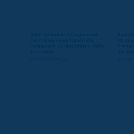
Enfermedad de Chagas en el
Secreta
Tolima: cómo se transmite,
fortale
cuáles son los síntomas y cómo
prenata
prevenirla
las ma
2 de agosto de 2026
2 de ag