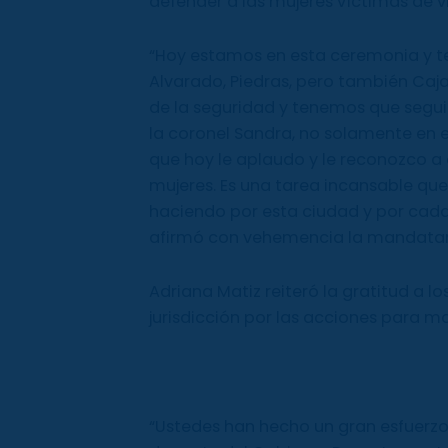
defender a las mujeres víctimas de vi
“Hoy estamos en esta ceremonia y te
Alvarado, Piedras, pero también Caja
de la seguridad y tenemos que segu
la coronel Sandra, no solamente en e
que hoy le aplaudo y le reconozco a e
mujeres. Es una tarea incansable qu
haciendo por esta ciudad y por cada
afirmó con vehemencia la mandatar
Adriana Matiz reiteró la gratitud a lo
jurisdicción por las acciones para m
“Ustedes han hecho un gran esfuerzo 