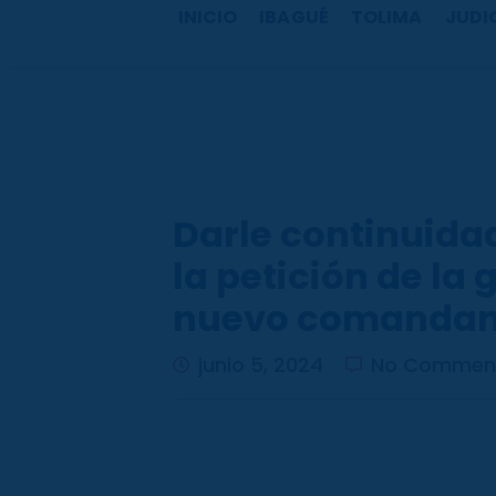
b
a
u
o
INICIO
IBAGUÉ
TOLIMA
JUDI
o
g
b
k
o
r
e
k
a
m
Darle continuidad
la petición de la
nuevo comandant
junio 5, 2024
No Commen