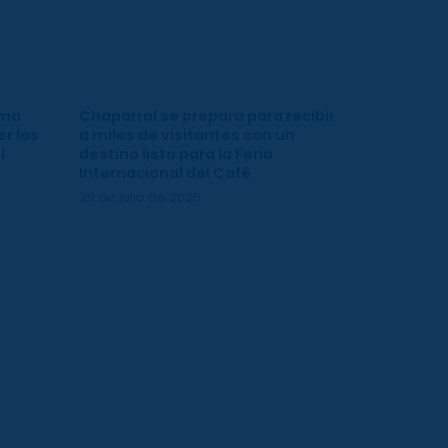
ima
Chaparral se prepara para recibir
r los
a miles de visitantes con un
l
destino listo para la Feria
Internacional del Café
29 de julio de 2026