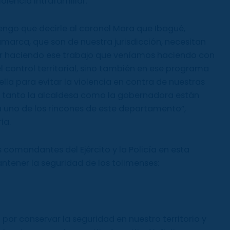
olencia intrafamiliar.
ngo que decirle al coronel Mora que Ibagué,
marca, que son de nuestra jurisdicción, necesitan
ir haciendo ese trabajo que veníamos haciendo con
l control territorial, sino también en ese programa
lla para evitar la violencia en contra de nuestras
e tanto la alcaldesa como la gobernadora están
 uno de los rincones de este departamento”,
ia.
s comandantes del Ejército y la Policía en esta
antener la seguridad de los tolimenses:
por conservar la seguridad en nuestro territorio y