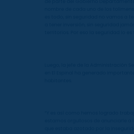
de parte del Gobierno Departamental 
nombre de cada uno de los tolimense
es todo, sin seguridad no vamos a t
a tener inversión, sin seguridad jam
territorios. Por eso la seguridad lo e
Luego, la jefe de la Administración S
en El Espinal ha generado importante
habitantes.
“Y es así como hemos logrado trabaj
estamos orgullosos de anunciarle a l
que estaba azotado por la insegurida