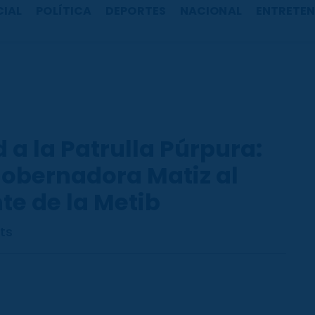
CIAL
POLÍTICA
DEPORTES
NACIONAL
ENTRETEN
 a la Patrulla Púrpura:
 gobernadora Matiz al
e de la Metib
ts