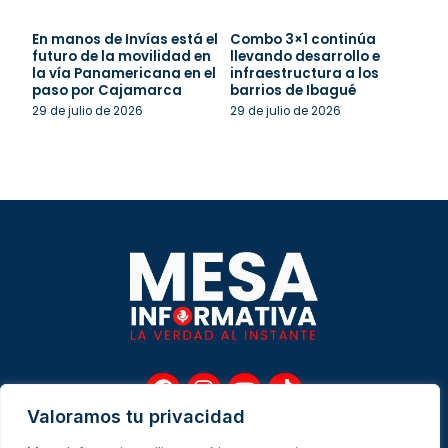
En manos de Invías está el
Combo 3×1 continúa
futuro de la movilidad en
llevando desarrollo e
la vía Panamericana en el
infraestructura a los
paso por Cajamarca
barrios de Ibagué
29 de julio de 2026
29 de julio de 2026
F
I
Y
T
a
n
o
i
Valoramos tu privacidad
c
s
u
k
e
t
t
t