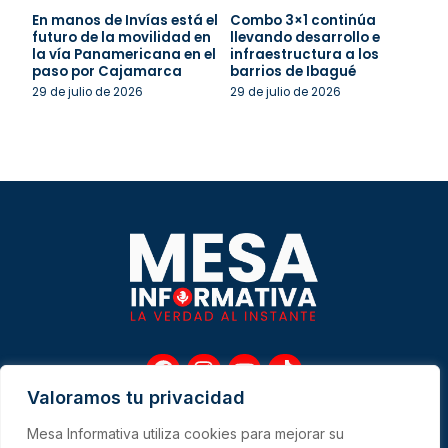
En manos de Invías está el
Combo 3×1 continúa
futuro de la movilidad en
llevando desarrollo e
la vía Panamericana en el
infraestructura a los
paso por Cajamarca
barrios de Ibagué
29 de julio de 2026
29 de julio de 2026
F
I
Y
T
a
n
o
i
Valoramos tu privacidad
c
s
u
k
e
t
t
t
Mesa Informativa utiliza cookies para mejorar su
b
a
u
o