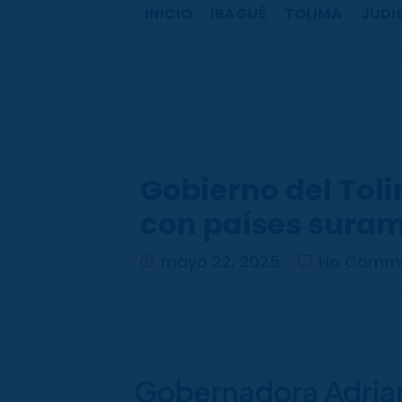
b
a
u
o
INICIO
IBAGUÉ
TOLIMA
JUDI
o
g
b
k
o
r
e
k
a
m
Gobierno del Tol
con países sura
mayo 22, 2025
No Comm
Gobernadora Adriana