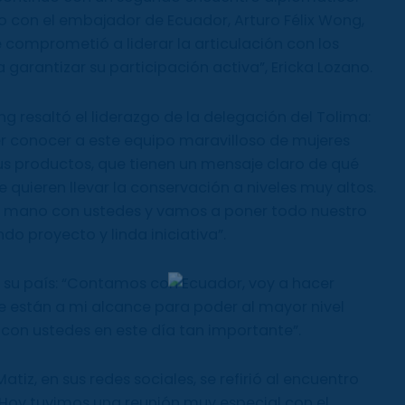
con el embajador de Ecuador, Arturo Félix Wong,
e comprometió a liderar la articulación con los
a garantizar su participación activa”, Ericka Lozano.
g resaltó el liderazgo de la delegación del Tolima:
conocer a este equipo maravilloso de mujeres
 sus productos, que tienen un mensaje claro de qué
 quieren llevar la conservación a niveles muy altos.
la mano con ustedes y vamos a poner todo nuestro
o proyecto y linda iniciativa”.
 su país: “Contamos con Ecuador, voy a hacer
e están a mi alcance para poder al mayor nivel
con ustedes en este día tan importante”.
iz, en sus redes sociales, se refirió al encuentro
“Hoy tuvimos una reunión muy especial con el