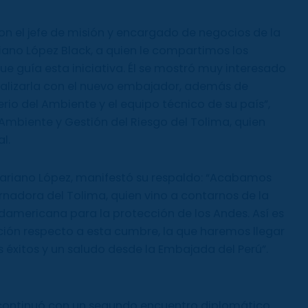
on el jefe de misión y encargado de negocios de la
ano López Black, a quien le compartimos los
ue guía esta iniciativa. Él se mostró muy interesado
ializarla con el nuevo embajador, además de
erio del Ambiente y el equipo técnico de su país”,
 Ambiente y Gestión del Riesgo del Tolima, quien
l.
 Mariano López, manifestó su respaldo: “Acabamos
rnadora del Tolima, quien vino a contarnos de la
damericana para la protección de los Andes. Así es
ión respecto a esta cumbre, la que haremos llegar
s éxitos y un saludo desde la Embajada del Perú”.
 continuó con un segundo encuentro diplomático.