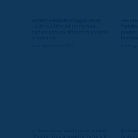
Enfermedad de Chagas en el
Secreta
Tolima: cómo se transmite,
fortale
cuáles son los síntomas y cómo
prenata
prevenirla
las ma
2 de agosto de 2026
2 de ag
Uniformados capturaron a alias
Delega
“Pocho” tras presunto hurto a 2
la gest