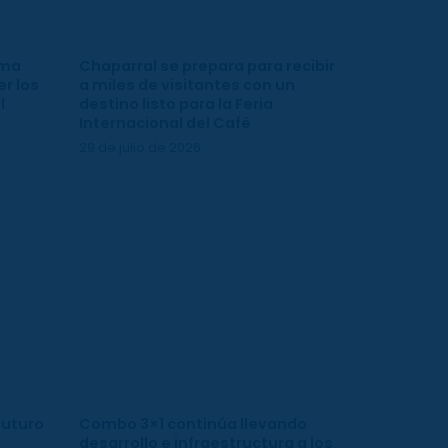
ima
Chaparral se prepara para recibir
r los
a miles de visitantes con un
l
destino listo para la Feria
Internacional del Café
29 de julio de 2026
futuro
Combo 3×1 continúa llevando
desarrollo e infraestructura a los