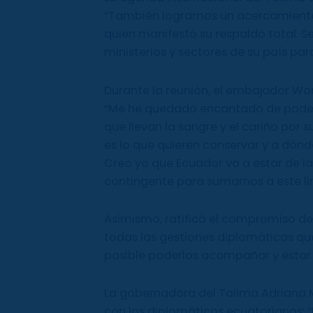
“También logramos un acercamiento 
quien manifestó su respaldo total. S
ministerios y sectores de su país par
Durante la reunión, el embajador Won
“Me he quedado encantado de poder 
que llevan la sangre y el cariño por
es lo que quieren conservar y a dónde
Creo yo que Ecuador va a estar de 
contingente para sumarnos a este lind
Asimismo, ratificó el compromiso de
todas las gestiones diplomáticas qu
posible poderlos acompañar y estar 
La gobernadora del Tolima Adriana Mat
con los diplomáticos ecuatorianos: 