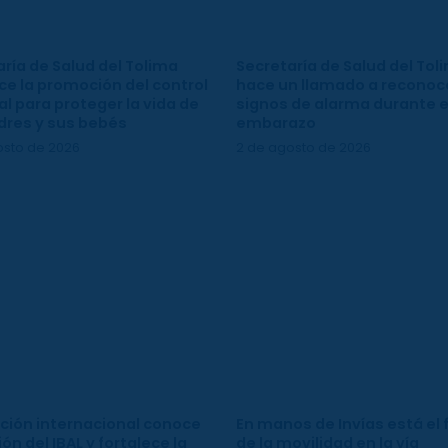
ría de Salud del Tolima
Secretaría de Salud del Tol
ce la promoción del control
hace un llamado a reconoce
l para proteger la vida de
signos de alarma durante e
dres y sus bebés
embarazo
osto de 2026
2 de agosto de 2026
ción internacional conoce
En manos de Invías está el 
ión del IBAL y fortalece la
de la movilidad en la vía