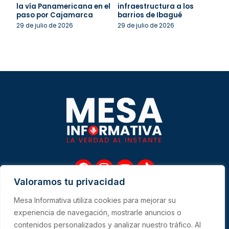
la vía Panamericana en el
infraestructura a los
paso por Cajamarca
barrios de Ibagué
29 de julio de 2026
29 de julio de 2026
F
I
Y
T
a
n
o
i
Valoramos tu privacidad
c
s
u
k
e
t
t
t
Mesa Informativa utiliza cookies para mejorar su
b
a
u
o
Me
experiencia de navegación, mostrarle anuncios o
o
g
b
k
contenidos personalizados y analizar nuestro tráfico. Al
o
r
e