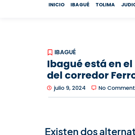
b
a
u
o
INICIO
IBAGUÉ
TOLIMA
JUDI
o
g
b
k
o
r
e
k
a
m
IBAGUÉ
Ibagué está en e
del corredor Ferro
julio 9, 2024
No Comment
Existen dos alterna