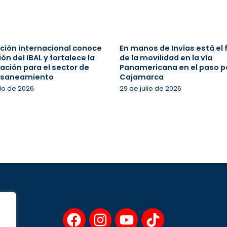
ción internacional conoce
En manos de Invías está el 
ión del IBAL y fortalece la
de la movilidad en la vía
ación para el sector de
Panamericana en el paso p
 saneamiento
Cajamarca
lio de 2026
29 de julio de 2026
F
I
Y
T