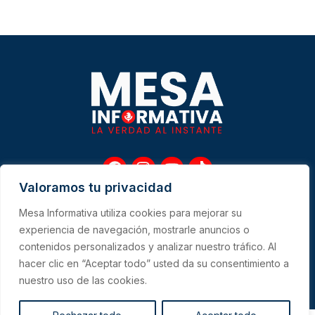
F
I
Y
T
a
n
o
i
Valoramos tu privacidad
c
s
u
k
e
t
t
t
Mesa Informativa utiliza cookies para mejorar su
b
a
u
o
Me
experiencia de navegación, mostrarle anuncios o
o
g
b
k
contenidos personalizados y analizar nuestro tráfico. Al
o
r
e
hacer clic en “Aceptar todo” usted da su consentimiento a
k
a
CONTACTO
m
nuestro uso de las cookies.