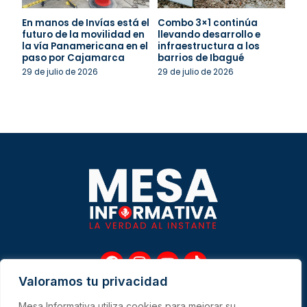
En manos de Invías está el
Combo 3×1 continúa
futuro de la movilidad en
llevando desarrollo e
la vía Panamericana en el
infraestructura a los
paso por Cajamarca
barrios de Ibagué
29 de julio de 2026
29 de julio de 2026
F
I
Y
T
a
n
o
i
Valoramos tu privacidad
c
s
u
k
e
t
t
t
Mesa Informativa utiliza cookies para mejorar su